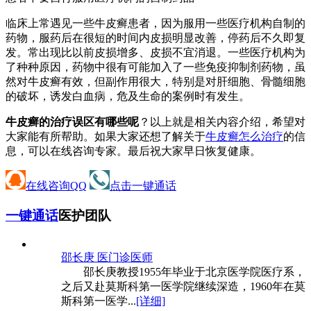
临床上常遇见一些牛皮癣患者，因为服用一些医疗机构自制的
药物，服药后在很短的时间内皮损明显改善，停药后不久即复
发。常出现比以前皮损增多、皮损不宜消退。一些医疗机构为
了种种原因，药物中很有可能加入了一些免疫抑制剂药物，虽
然对牛皮癣有效，但副作用很大，特别是对肝细胞、骨髓细胞
的破坏，诱发白血病，危及生命的案例时有发生。
牛皮癣的治疗误区有哪些呢
？以上就是相关内容介绍，希望对
大家能有所帮助。如果大家还想了解关于
牛皮癣怎么治疗
的信
息，可以在线咨询专家。最后祝大家早日恢复健康。
在线咨询QQ
点击一键通话
一键通话
医护团队
邵长庚 医
门诊医师
邵长庚教授1955年毕业于北京医学院医疗系，
之后又赴莫斯科第一医学院继续深造，1960年在莫
斯科第一医学...
[详细]