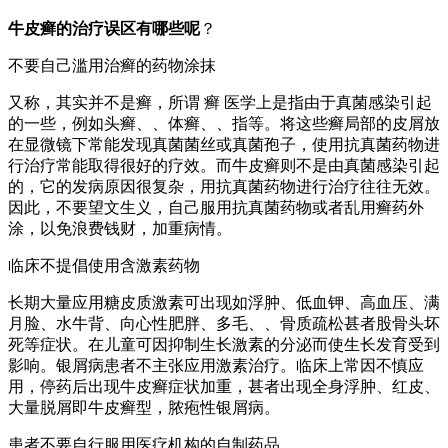
牛皮癣的治疗误区有哪些呢
？
不要自己滥用治癣的药物涂抹
又称，其实并不是癣，所谓 癣 医学上是指由于真菌感染引起
的一些，例如头癣、、体癣、、指等。将这些癣局部的皮屑放
在显微镜下常能发现真菌菌丝或真菌孢子，使用抗真菌药物进
行治疗常能取得很好的疗效。而牛皮癣则不是由真菌感染引起
的，它的发病原因很复杂，用抗真菌药物进行治疗往往无效。
因此，不要望文生义，自己服用抗真菌药物或者乱用癣药外
涂，以免浪费钱财，加重病情。
临床不提倡使用含激素药物
长期大量应用糖皮质激素可出现如浮肿、低血钾、高血压、满
月脸、水牛背、向心性肥胖、多毛、、骨质疏松甚者股骨头坏
死等症状。在儿童可因抑制生长激素的分泌而使生长发育受到
影响。银屑病患者不主张应用激素治疗。临床上常因不慎应
用，停药后出现牛皮癣症状加重，甚者出现全身浮肿、红皮、
大量脱屑即牛皮癣型，脓疱性银屑病。
患者不要自行服用医疗机构的自制药品