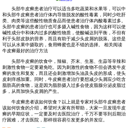
头部牛皮癣患者治疗可以适当多吃蔬菜和水果等，可以中
和头部牛皮癣患者治疗体内导致脱发的酸性毒素，同时少吃肝
类、肉类等这些酸性物质食品而使患者治疗体内酸毒素过多。
头部牛皮癣的患者治疗也可多摄入碱性食物，因为这样可以使
碱性成分中和体内过多的酸性物质，使酸碱达到平衡，不但有
利于头部皮肤的营养，而且有助于减少头皮屑的脱落。这些是
可以从水果中摄取的，食用蜂蜜也是不错的选择。 相关阅读
牛皮癣最好的治疗方法
头部牛皮癣的饮食中，辣椒、芥末、生葱、生蒜等辛辣和
刺激性食物一定要避免吃。因为刺激性的食物不但会诱发牛皮
癣的发生和复发，而且还会刺激增加头油及头皮的形成，使头
皮刺痒感加重。同时，牛皮癣患者治疗要想减少头屑应少吃含
脂肪高的食物，这是因为脂肪摄入过多会使皮脂腺分泌皮脂过
多，从而加快头皮屑的产生。
牛皮癣患者该如何饮食？以上就是专家对头部牛皮癣患者
该如何饮食的介绍，希望对大家有所帮助，大家一旦发现牛皮
癣的早期症状，一定要及时去医院治疗，千万不要等到后期治
疗困难，才去医院，那样很容易引发更多的并发症。