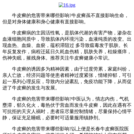
牛皮癣的危害带来哪些影响?牛皮癣虽不直接影响生命，
但是对身体健康和身心健康有直接影响。
牛皮癣病的主因活性氧，是肌体代谢的有害产物，渗杂在
血液细胞间质中，导致肌体内环境污染，血液纯质的改变。出
现血热、血燥、血瘀，蕴积滞阻过 多导致瘟毒发于肌肤。长
年反复发作，病程迁延日久耗血伤精，肌肤失养，枯燥瘙痒，
伤神失眠，摧残身体。推荐关注牛皮癣健康小常识。
牛皮癣的诱因多为精神因素，由于过度劳累，家庭纠纷，
亲人亡故，经济问题等使患者精神过度紧张，情绪抑郁，可引
起一系列心理反应，导致内分泌紊乱，免疫功能下降，从而促
进了牛皮癣的发生与发展。
牛皮癣的危害带来哪些影响?中医认为，情志内伤，气机
壅滞，郁久化火，毒热伏于营血而发生牛皮癣，因此在遇有不
可抗拒的天灾人祸时，患者应尽量控制情绪，尽量保持心情平
静，保证充足睡眠，必要时可适量服用镇静剂。
牛皮癣的危害带来哪些影响?以上便是长春牛皮癣医院医