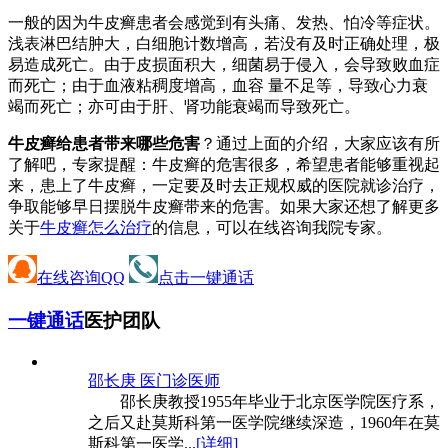
一般的因为牛皮癣患者会感觉到有头痛、发热、怕冷等症状。
浅表淋巴结肿大，白细胞计数增高，若没有及时正确处理，极
易造成死亡。由于皮损面积大，细菌易于侵入，会导致败血症
而死亡；由于血液粘稠度增高，血容 量不足等，导致心力衰
竭而死亡；亦可由于肝、肾功能衰竭而导致死亡。
牛皮癣给患者带来哪些危害
？通过上面的介绍，大家应该有所
了解吧，专家提醒：牛皮癣的危害很多，希望患者能够重视起
来，患上了牛皮癣，一定要及时去正规权威的医院就诊治疗，
争取能够早日摆脱牛皮癣带来的危害。如果大家还想了解更多
关于
牛皮癣怎么治疗
的信息，可以在线咨询我院专家。
在线咨询QQ
点击一键通话
一键通话
医护团队
邵长庚 医
门诊医师
邵长庚教授1955年毕业于北京医学院医疗系，
之后又赴莫斯科第一医学院继续深造，1960年在莫
斯科第一医学...
[详细]