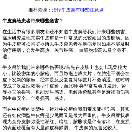
推荐阅读：
治疗牛皮癣有哪些注意点
牛皮癣给患者带来哪些危害
？
在生活中有很多朋友都还不知道牛皮癣给我们带来哪些伤害。
临床研究发现其实牛皮癣是一种常见的比较顽固的皮肤病。因
为牛皮癣可损害脏器所以牛皮癣患者在疾病复时如果不能及时
治疗疾病，会发生高热、关节肿痛 、血细胞增高以及全身不
适。
牛皮癣给我们带来哪些伤害呢?首先在皮肤上也会出现栗粒大
小，比较密集的小脓疱。而且脓疱连成大片，在脓疱干涸会在
皮下发新的脓疱，经常是反反复复持续数月不会消退。这时转
变成了泛发性脓疱型牛皮癣，而此种 类型常常会并发肝、肾
等器官的损害。也能发生感染、电解质紊乱甚至是衰竭而伤害
到生命安全。全身损害、感染。
而在牛皮癣的类型中，针对牛皮癣给我们带来哪些伤害，其实
还有红皮病型牛皮癣是少见而又是最为严重的。牛皮癣症状表
现为全身皮肤弥漫性潮红、暗红，脓胀或是伴有渗出，在皮损
的表面还覆盖有大量麸皮样鳞屑。 牛皮癣的危害比较大。