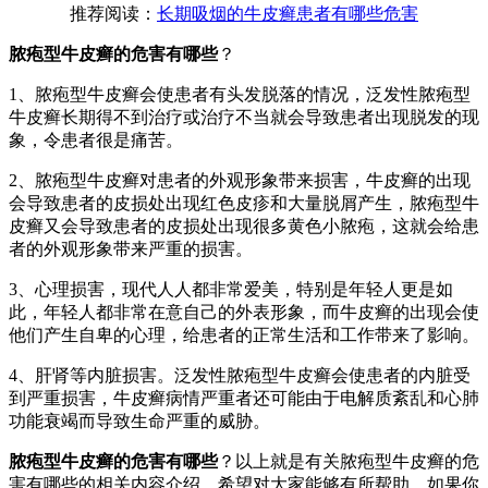
推荐阅读：
长期吸烟的牛皮癣患者有哪些危害
脓疱型牛皮癣的危害有哪些
？
1、脓疱型牛皮癣会使患者有头发脱落的情况，泛发性脓疱型
牛皮癣长期得不到治疗或治疗不当就会导致患者出现脱发的现
象，令患者很是痛苦。
2、脓疱型牛皮癣对患者的外观形象带来损害，牛皮癣的出现
会导致患者的皮损处出现红色皮疹和大量脱屑产生，脓疱型牛
皮癣又会导致患者的皮损处出现很多黄色小脓疱，这就会给患
者的外观形象带来严重的损害。
3、心理损害，现代人人都非常爱美，特别是年轻人更是如
此，年轻人都非常在意自己的外表形象，而牛皮癣的出现会使
他们产生自卑的心理，给患者的正常生活和工作带来了影响。
4、肝肾等内脏损害。泛发性脓疱型牛皮癣会使患者的内脏受
到严重损害，牛皮癣病情严重者还可能由于电解质紊乱和心肺
功能衰竭而导致生命严重的威胁。
脓疱型牛皮癣的危害有哪些
？以上就是有关脓疱型牛皮癣的危
害有哪些的相关内容介绍。希望对大家能够有所帮助。如果你