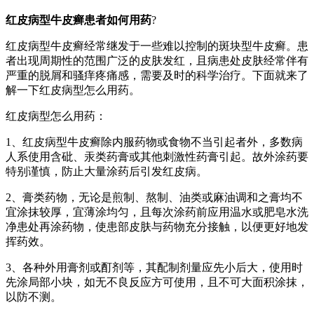
红皮病型牛皮癣患者如何用药
?
红皮病型牛皮癣经常继发于一些难以控制的斑块型牛皮癣。患
者出现周期性的范围广泛的皮肤发红，且病患处皮肤经常伴有
严重的脱屑和骚痒疼痛感，需要及时的科学治疗。下面就来了
解一下红皮病型怎么用药。
红皮病型怎么用药：
1、红皮病型牛皮癣除内服药物或食物不当引起者外，多数病
人系使用含砒、汞类药膏或其他刺激性药膏引起。故外涂药要
特别谨慎，防止大量涂药后引发红皮病。
2、膏类药物，无论是煎制、熬制、油类或麻油调和之膏均不
宜涂抹较厚，宜薄涂均匀，且每次涂药前应用温水或肥皂水洗
净患处再涂药物，使患部皮肤与药物充分接触，以便更好地发
挥药效。
3、各种外用膏剂或酊剂等，其配制剂量应先小后大，使用时
先涂局部小块，如无不良反应方可使用，且不可大面积涂抹，
以防不测。