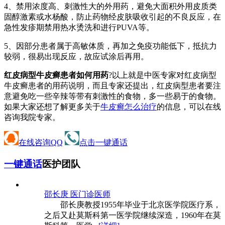
4、禁用浓度高、刺激性大的外用药，避免大面积外用皮质类
固醇激素或水杨酸，防止药物经皮肤吸收引起的不良反应，在
急性发疹期禁用热水烫洗和进行PUVA等。
5、因部分患者属于高敏体质，再加之免疫功能低下，抵抗力
较弱，很易出现反应，故应试涂后再用。
红皮病型牛皮癣患者如何用药
?以上就是中医专家对红皮病型
牛皮癣患者的用药说明，而且专家还提出，红皮病型患者要注
意避免吃一些辛辣等带有刺激性的食物，多一些易于的食物。
如果大家还想了解更多关于
牛皮癣怎么治疗
的信息，可以在线
咨询我院专家。
在线咨询QQ
点击一键通话
一键通话
医护团队
邵长庚 医
门诊医师
邵长庚教授1955年毕业于北京医学院医疗系，
之后又赴莫斯科第一医学院继续深造，1960年在莫