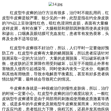
红皮型牛皮癣的治疗方法有很多，治疗时不能乱用药，红
皮型牛皮癣是较严重、较少见的一种，此型是指在约全身皮肤
的70%以上呈弥漫性红色，暗红色浸润性皮损，表面有大量糠
皮样皮屑，有时在腋下，大腿根部和脐部因肿胀而使表皮剥脱
和渗出，口咽鼻及眼结膜可充血发红，患者常有发热畏寒，头
疼及全身不适等症状。
红皮型牛皮癣很不好治疗，所以，人们平时一定要做好预
防工作，红皮型牛皮癣有大量的鳞屑脱落，所以患者应该针对
脱屑采取一定的方法治疗。大量的皮屑脱落，可以破坏机体平
衡，使皮肤的正常屏障作用受到破坏，以至于不能阻止外界有
害物质入侵而引起感染等。同时使体内丧失一定水分、电解质
和其他有用物质，导致水电解质平衡紊乱，甚至有好多患者病
情比较严重，最终就会导致死亡的情况。
牛皮癣本身就是一种很难治疗的慢性皮肤病，所以，治疗
的时候一定要小心。红皮型牛皮癣的治疗难度比较大，一般红
皮病型牛皮癣通常是由于局部用药刺激或使用糖皮质激素等诱
发，或是多年的牛皮癣史及脓疱型牛皮癣发展而来，对任何治
疗反应均差，患者抵抗力下降，病程冗长，还易并发其他疾病