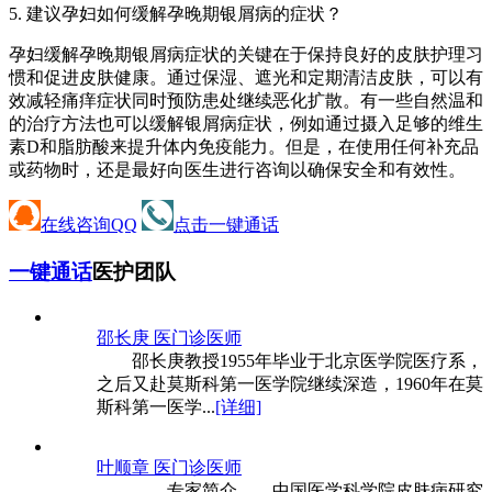
5. 建议孕妇如何缓解孕晚期银屑病的症状？
孕妇缓解孕晚期银屑病症状的关键在于保持良好的皮肤护理习
惯和促进皮肤健康。通过保湿、遮光和定期清洁皮肤，可以有
效减轻痛痒症状同时预防患处继续恶化扩散。有一些自然温和
的治疗方法也可以缓解银屑病症状，例如通过摄入足够的维生
素D和脂肪酸来提升体内免疫能力。但是，在使用任何补充品
或药物时，还是最好向医生进行咨询以确保安全和有效性。
在线咨询QQ
点击一键通话
一键通话
医护团队
邵长庚 医
门诊医师
邵长庚教授1955年毕业于北京医学院医疗系，
之后又赴莫斯科第一医学院继续深造，1960年在莫
斯科第一医学...
[详细]
叶顺章 医
门诊医师
专家简介 中国医学科学院皮肤病研究